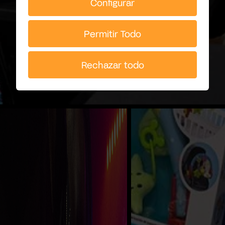
Configurar
Permitir Todo
Rechazar todo